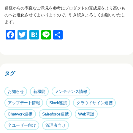
皆様からの率直なご意見を参考にプロダクトの完成度をより高いも
のへと進化させてまいりますので、引き続きよろしくお願いいたし
ます。
F
T
H
Li
共
a
wi
at
n
有
c
tt
e
e
e
er
n
b
a
タグ
o
o
お知らせ
新機能
メンテナンス情報
k
アップデート情報
Slack連携
クラウドサイン連携
Chatwork連携
Salesforce連携
Web商談
全ユーザー向け
管理者向け