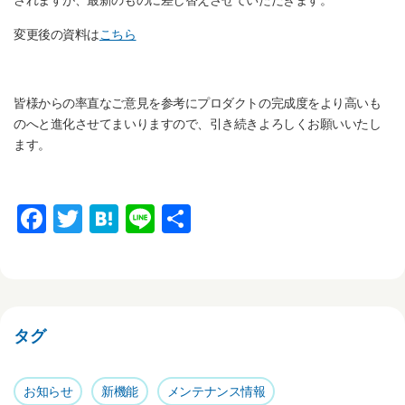
されますが、最新のものに差し替えさせていただきます。
変更後の資料は
こちら
皆様からの率直なご意見を参考にプロダクトの完成度をより高いも
のへと進化させてまいりますので、引き続きよろしくお願いいたし
ます。
F
T
H
Li
共
a
wi
at
n
有
c
tt
e
e
e
er
n
b
a
タグ
o
o
お知らせ
新機能
メンテナンス情報