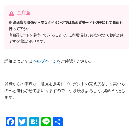
ご注意
※
高画質な映像が不要なタイミングでは高画質モードをOFFにして商談を
行って下さい
高画質モードを常時ONにすることで、ご利用端末に負荷がかかり接続が終
了する場合があります。
詳細については
ヘルプページ
をご確認ください。
皆様からの率直なご意見を参考にプロダクトの完成度をより高いも
のへと進化させてまいりますので、引き続きよろしくお願いいたし
ます。
F
T
H
Li
共
a
wi
at
n
有