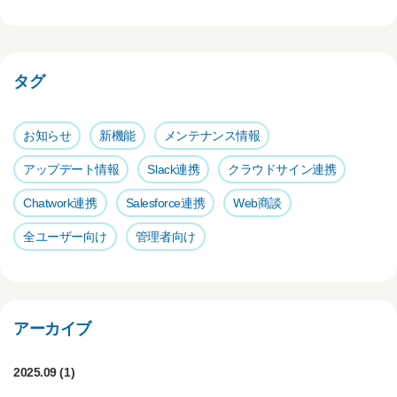
c
tt
e
e
e
er
n
b
a
タグ
o
o
お知らせ
新機能
メンテナンス情報
k
アップデート情報
Slack連携
クラウドサイン連携
Chatwork連携
Salesforce連携
Web商談
全ユーザー向け
管理者向け
アーカイブ
2025.09
(1)