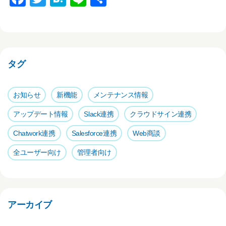
a
wi
at
n
有
c
tt
e
e
e
er
n
b
a
タグ
o
o
お知らせ
新機能
メンテナンス情報
k
アップデート情報
Slack連携
クラウドサイン連携
Chatwork連携
Salesforce連携
Web商談
全ユーザー向け
管理者向け
アーカイブ