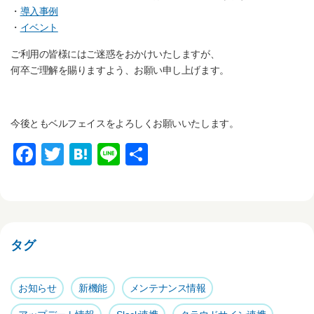
・
導入事例
・
イベント
ご利用の皆様にはご迷惑をおかけいたしますが、
何卒ご理解を賜りますよう、お願い申し上げます。
今後ともベルフェイスをよろしくお願いいたします。
F
T
H
Li
共
a
wi
at
n
有
c
tt
e
e
e
er
n
b
a
タグ
o
o
お知らせ
新機能
メンテナンス情報
k