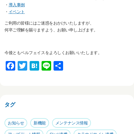
・
導入事例
・
イベント
ご利用の皆様にはご迷惑をおかけいたしますが、
何卒ご理解を賜りますよう、お願い申し上げます。
今後ともベルフェイスをよろしくお願いいたします。
F
T
H
Li
共
a
wi
at
n
有
c
tt
e
e
e
er
n
b
a
タグ
o
o
お知らせ
新機能
メンテナンス情報
k