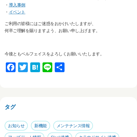
・
導入事例
・
イベント
ご利用の皆様にはご迷惑をおかけいたしますが、
何卒ご理解を賜りますよう、お願い申し上げます。
今後ともベルフェイスをよろしくお願いいたします。
F
T
H
Li
共
a
wi
at
n
有
c
tt
e
e
e
er
n
b
a
タグ
o
o
お知らせ
新機能
メンテナンス情報
k