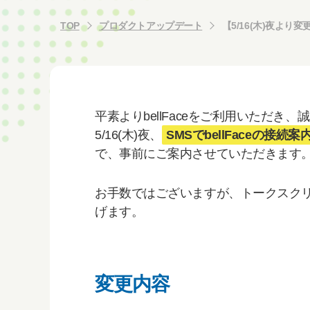
TOP
プロダクトアップデート
【5/16(木)夜よ
平素よりbellFaceをご利用いただき
5/16(木)夜、
SMSでbellFaceの
で、事前にご案内させていただきます
お手数ではございますが、トークスク
げます。
変更内容