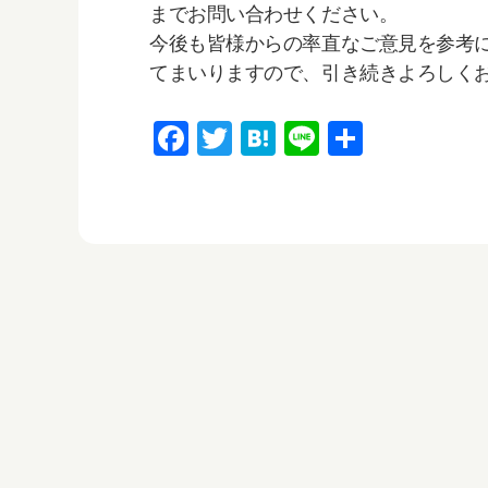
までお問い合わせください。
今後も皆様からの率直なご意見を参考に
てまいりますので、引き続きよろしく
F
T
H
Li
共
a
wi
at
n
有
c
tt
e
e
e
er
n
b
a
o
o
k