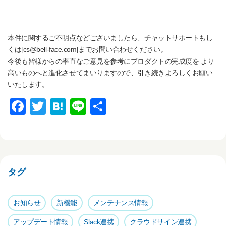
本件に関するご不明点などございましたら、チャットサポートもし
くは[cs@bell-face.com]までお問い合わせください。
今後も皆様からの率直なご意見を参考にプロダクトの完成度を より
高いものへと進化させてまいりますので、引き続きよろしくお願い
いたします。
F
T
H
Li
共
a
wi
at
n
有
c
tt
e
e
e
er
n
b
a
タグ
o
o
お知らせ
新機能
メンテナンス情報
k
アップデート情報
Slack連携
クラウドサイン連携