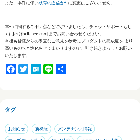
また、本件に伴い
既存の通信要件
に変更はございません。
本件に関するご不明点などございましたら、チャットサポートもし
くは[cs@bell-face.com]までお問い合わせください。
今後も皆様からの率直なご意見を参考にプロダクトの完成度を より
高いものへと進化させてまいりますので、引き続きよろしくお願い
いたします。
F
T
H
Li
共
a
wi
at
n
有
c
tt
e
e
e
er
n
b
a
タグ
o
o
お知らせ
新機能
メンテナンス情報
k