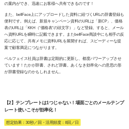
の案内ができ、迅速にお客様へ共有できるのです！
また、bellFace上にアップロードした資料に紐づくURLの辞書登録も
便利です。例えば、新規キャンペーン資料のURLは「新CP」、価格
表のURLは「KKH（“価格表”の頭文字）」など登録。すると、メール
へ資料URLを瞬時に記載できます。またbellFace商談中にも相手の反
応に応じて、共有メモに資料URLを展開すれば、スピーディーな提
案で顧客満足につながります。
ベルフェイス社員は辞書は定期的に更新し、都度パワーアップさせ
ています！たかが辞書、されど辞書。あくなき効率化への意思の形
が辞書登録なのかもしれません。
【2】テンプレートは1つじゃない！場面ごとのメールテンプ
レート使いこそが効率化！
想定効果：30秒／回・活用頻度：8回／日