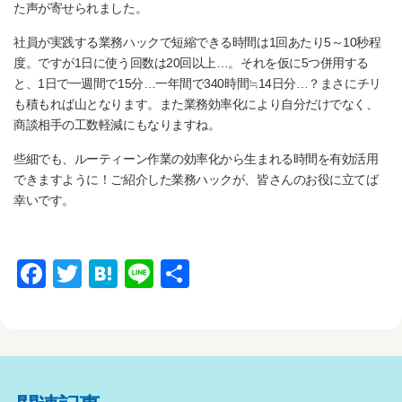
た声が寄せられました。
社員が実践する業務ハックで短縮できる時間は1回あたり5～10秒程
度。ですが1日に使う回数は20回以上…。それを仮に5つ併用する
と、1日で一週間で15分…一年間で340時間≒14日分…？まさにチリ
も積もれば山となります。また業務効率化により自分だけでなく、
商談相手の工数軽減にもなりますね。
些細でも、ルーティーン作業の効率化から生まれる時間を有効活用
できますように！ご紹介した業務ハックが、皆さんのお役に立てば
幸いです。
F
T
H
Li
共
a
wi
at
n
有
c
tt
e
e
e
er
n
b
a