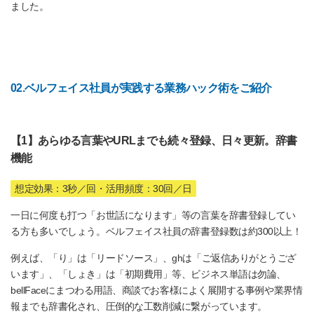
ました。
02.ベルフェイス社員が実践する業務ハック術をご紹介
【1】あらゆる言葉やURLまでも続々登録、日々更新。辞書
機能
想定効果：3秒／回・活用頻度：30回／日
一日に何度も打つ「お世話になります」等の言葉を辞書登録してい
る方も多いでしょう。ベルフェイス社員の辞書登録数は約300以上！
例えば、「り」は「リードソース」、ghは「ご返信ありがとうござ
います」、「しょき」は「初期費用」等、ビジネス単語は勿論、
bellFaceにまつわる用語、商談でお客様によく展開する事例や業界情
報までも辞書化され、圧倒的な工数削減に繋がっています。