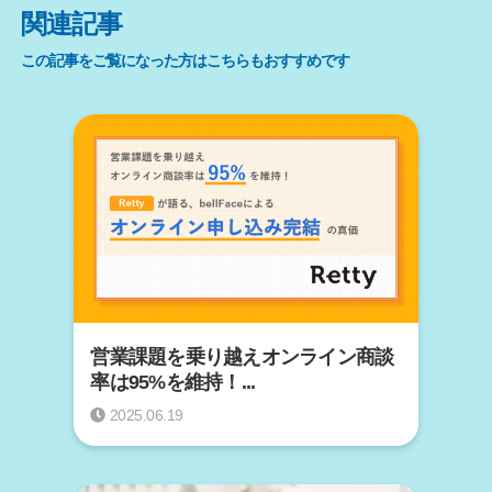
b
a
関連記事
o
この記事をご覧になった方はこちらもおすすめです
o
k
営業課題を乗り越えオンライン商談
率は95%を維持！...
2025.06.19