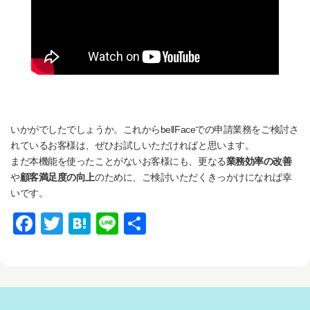
いかがでしたでしょうか。これからbellFaceでの申請業務をご検討さ
れているお客様は、ぜひお試しいただければと思います。
まだ本機能を使ったことがないお客様にも、更なる
業務効率の改善
や
顧客満足度の向上
のために、ご検討いただくきっかけになれば幸
いです。
F
T
H
Li
共
a
wi
at
n
有
c
tt
e
e
e
er
n